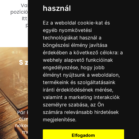
Valós időben követheted az aktuális futó
használ
pozícióimat: Nincs szépítés, csak a nyers valóság.
Itt láthatod mind a nyerő, mind a vesztő
Ez a weboldal cookie-kat és
pozícióimat, őszintén és átláthatóan.
egyéb nyomkövetési
technológiákat használ a
O
lvass tovább
böngészési élmény javítása
érdekében a következő célokra:
a
webhely alapvető funkcióinak
Szeretnél értesülni a
engedélyezése
,
hogy jobb
legfrissebb
élményt nyújtsunk a weboldalon
,
bejegyzésekről-
termékeink és szolgáltatásaink
legújabb
iránti érdeklődésének mérése,
tanfolyamokról?
valamint a marketing interakciók
személyre szabása
,
az Ön
számára relevánsabb hirdetések
Pár kattintással add meg a neved és e-mail
címed és mi heti rendszerességgel küldjük
megjelenítése
.
neked a legújabb bejegyzéseket, amivel előre
mozdíthatod a kereskedési karrieredet.
Elfogadom