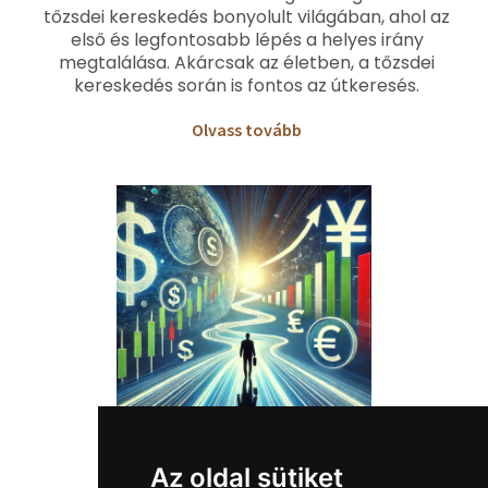
tőzsdei kereskedés bonyolult világában, ahol az
első és legfontosabb lépés a helyes irány
megtalálása. Akárcsak az életben, a tőzsdei
kereskedés során is fontos az útkeresés.
O
lvass tovább
Futó pozíciók
Az oldal sütiket