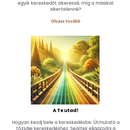
egyik kereskedőt sikeressé, míg a másikat
sikertelenné?
O
lvass
tovább
A Te utad!
Hogyan kezdj bele a kereskedésbe: Útmutató a
tőzsdei kereskedéshez. Segítek eligazodni a